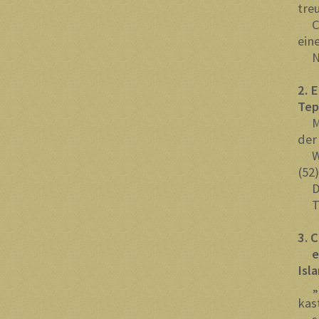
tre
Chr
ein
Neu
2. 
T
Mit
der
Wel
(52)
Der
The
3. 
ein
I
„Fr
kast