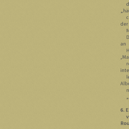
die
„hä
che
der
Mor
Der
an
Hau
,Ma
ren
inte
lek
Alb
noz
„sp
6. 
von