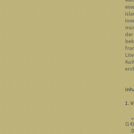
ein
isl
inn
müs
der
bek
fra
Lit
Kul
ers
Inh
1.
„Sc
(14)
Die