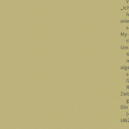
vor
„Ic
hie
orie
sch
My-
thi
Umk
tiv
mus
alge
sch
Gle
Ren
Zeit
gen
Din
(45
(46