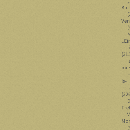
„So
Kat
(29
Ven
(30
Moh
„Ei
rik
(31
Isl
mus
Hau
Is-
lam
(32
Der
Tre
Ven
Mon
(33