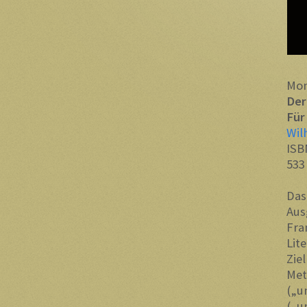
Mon
Der
Für
Wil
ISB
533
Das
Aus
Fra
Lit
Zie
Met
(„u
(„u