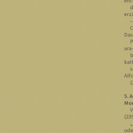
ent
dec
erz
– D
Chr
Das
Par
ara
bi
kat
sch
Alf
(22
5. 
M
Von
(23
„Ei
ode