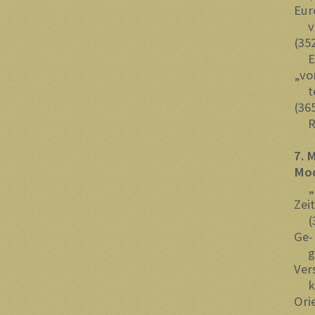
Eur
ver
(35
Ein
„vo
tei
(36
Rou
7. 
Mo
„Ei
Zei
(38
Ge-
gen
Ver
kün
Ori