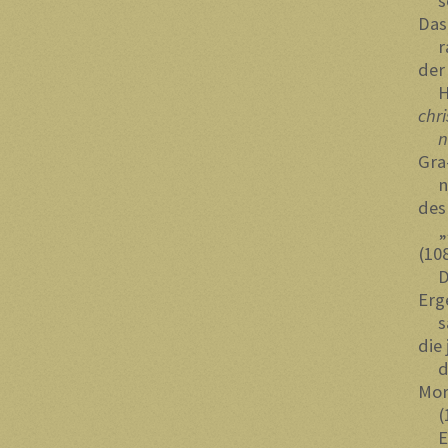
sch
Das
rad
der
Her
chri
nus
Gra
nad
des
„Sp
(10
Die
Erg
sal
die 
di
Mor
(12
Ein