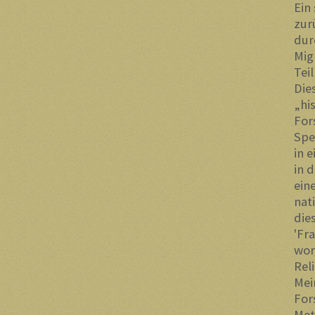
Ein
zur
dur
Mig
Tei
Die
„hi
For
Spe
in 
in 
ein
nat
die
'Fr
wor
Rel
Mei
For
Met