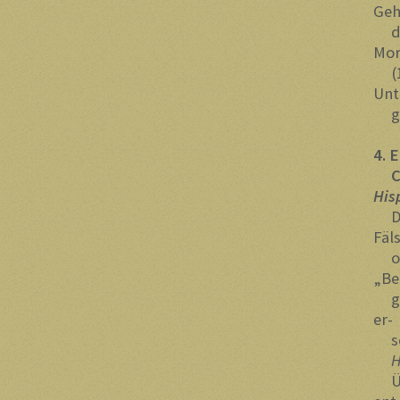
Geh
die
Mor
(15
Unt
gr
4. 
Chr
H
Der
Fäl
ode
„Be
gin
er-
seh
H
Übe