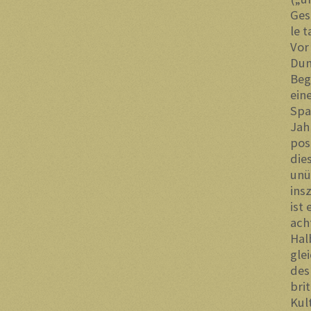
Ges
le 
Vor
Dun
Beg
ein
Spa
Jah
pos
die
unü
ins
ist
ach
Hal
gle
des
bri
Kul