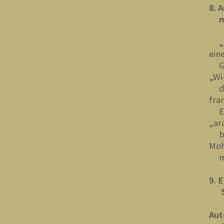
8. 
m
4
„Da
ein
Gen
„Wi
der
fra
Eri
„ar
bis
Mo
me
9.
5
A